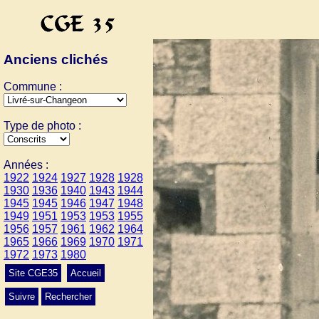
Anciens clichés
Commune :
Type de photo :
Années :
1922
1924
1927
1928
1928
1930
1936
1940
1943
1944
1945
1945
1946
1947
1948
1949
1951
1953
1953
1955
1956
1957
1961
1962
1964
1965
1966
1969
1970
1971
1972
1973
1980
Site CGE35
Accueil
Suivre
Rechercher