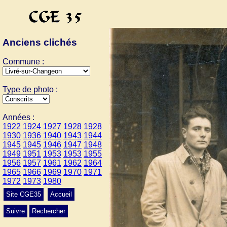
Anciens clichés
Commune :
Type de photo :
Années :
1922
1924
1927
1928
1928
1930
1936
1940
1943
1944
1945
1945
1946
1947
1948
1949
1951
1953
1953
1955
1956
1957
1961
1962
1964
1965
1966
1969
1970
1971
1972
1973
1980
Site CGE35
Accueil
Suivre
Rechercher