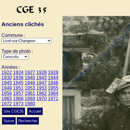
Anciens clichés
Commune :
Type de photo :
Années :
1922
1924
1927
1928
1928
1930
1936
1940
1943
1944
1945
1945
1946
1947
1948
1949
1951
1953
1953
1955
1956
1957
1961
1962
1964
1965
1966
1969
1970
1971
1972
1973
1980
Site CGE35
Accueil
Suivre
Rechercher