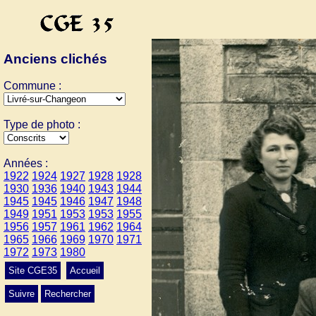
Anciens clichés
Commune :
Type de photo :
Années :
1922
1924
1927
1928
1928
1930
1936
1940
1943
1944
1945
1945
1946
1947
1948
1949
1951
1953
1953
1955
1956
1957
1961
1962
1964
1965
1966
1969
1970
1971
1972
1973
1980
Site CGE35
Accueil
Suivre
Rechercher