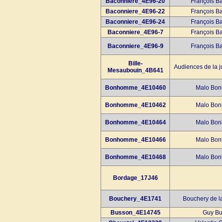
Baconniere_4E96-20
François B
Baconniere_4E96-22
François B
Baconniere_4E96-24
François B
Baconniere_4E96-7
François B
Baconniere_4E96-9
François B
Bille-
Audiences de la j
Mesaubouin_4B641
Bonhomme_4E10460
Malo Bon
Bonhomme_4E10462
Malo Bon
Bonhomme_4E10464
Malo Bon
Bonhomme_4E10466
Malo Bon
Bonhomme_4E10468
Malo Bon
Bordage_17J46
Bouchery_4E1741
Bouchery de l
Busson_4E14745
Guy Bu