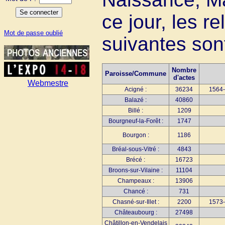
ce jour, les 
Mot de passe oublié
suivantes sont
Nombre
Paroisse/Commune
d'actes
Webmestre
Acigné :
36234
1564-
Balazé :
40860
Billé :
1209
Bourgneuf-la-Forêt :
1747
Bourgon :
1186
Bréal-sous-Vitré :
4843
Brécé :
16723
Broons-sur-Vilaine :
11104
Champeaux :
13906
Chancé :
731
Chasné-sur-Illet :
2200
1573-
Châteaubourg :
27498
Châtillon-en-Vendelais