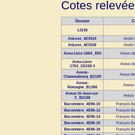
Cotes relevé
Dossier
C
1J236
AnLeve_4E3524
André 
AnLeve_4E3526
André 
Aveu-Livre-1664_3D5
Aveux de
Aveu-Livre-
Aveux de
1763_2G159-3
Aveux-
Aveux de
Chateaubourg_B2100
Aveux-
Aveux
Romagne_B1366
Aveux-St-Jean-sur-
Aveux 
C_B2168
Baconniere_4E96-10
François B
Baconniere_4E96-12
François B
Baconniere_4E96-14
François B
Baconniere_4E96-16
François B
Baconniere_4E96-18
François B