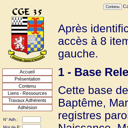
Ca
Après identifi
accès à 8 ite
gauche.
1 - Base Re
Accueil
Présentation
Contenu
Cette base de
Liens - Ressources
Baptême, Mar
Travaux Adhérents
Adhésion
registres paro
N° Adh.:
Naissance, Ma
Mot de P: