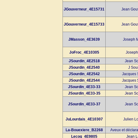
JGouverneur_4E15731
Jean Gouv
JGouverneur_4E15733
Jean Gouv
JMasson_4E3639
Joseph M
JoFroc_4E10305
Joseph
JSourdin_4E2518
Jean So
JSourdin_4E2540
J Sou
JSourdin_4E2542
Jacques 
JSourdin_4E2544
Jacques 
JSourdin_4E33-33
Jean So
JSourdin_4E33-35
Jean So
JSourdin_4E33-37
Jean So
JuLourdais_4E10307
Julien L
La-Bouexiere_B2268
Aveux et déclar
Lecoq_4E9805
Jean L