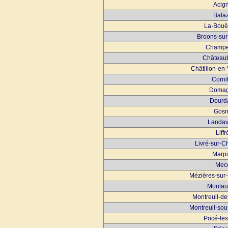
Acig
Bala
La-Bouë
Broons-sur
Champ
Château
Châtillon-en
Corni
Doma
Dourd
Gos
Landav
Liffr
Livré-sur-
Marpi
Mec
Mézières-sur
Montau
Montreuil-d
Montreuil-so
Pocé-les