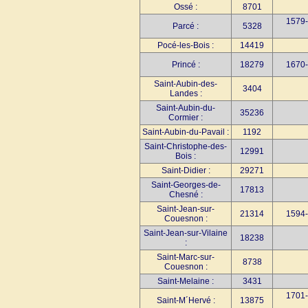
Ossé :
8701
1579-
Parcé :
5328
Pocé-les-Bois :
14419
Princé :
18279
1670-
Saint-Aubin-des-
3404
Landes :
Saint-Aubin-du-
35236
Cormier :
Saint-Aubin-du-Pavail :
1192
Saint-Christophe-des-
12991
Bois :
Saint-Didier :
29271
Saint-Georges-de-
17813
Chesné :
Saint-Jean-sur-
21314
1594-
Couesnon :
Saint-Jean-sur-Vilaine
18238
:
Saint-Marc-sur-
8738
Couesnon :
Saint-Melaine :
3431
1701-
Saint-M´Hervé :
13875