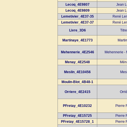
Lecoq_4E9807
Jean L
Lecoq_4E9809
Jean L
Lemetivier_4E37-35
René Lem
Lemetivier_4E37-37
René Lem
Livre_3D6
Titr
Martinaye_4E1773
Marti
Mehennerie_4E2546
Mehennerie - 
Menay_4E2548
Ména
Meslin_4E10456
Mesl
Moulin-Blot_4B48-1
Orriere_4E2415
Orri
PFretay_4E10232
Pierre 
PFretay_4E15725
Pierre 
PFretay_4E15728_1
Pierre 