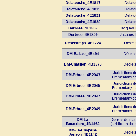
Delatouche_4E1817
Delato
Delatouche_4E1819
Delato
Delatouche_4E1821
Delato
Delatouche_4E1828
Delato
Derbree_4E1807
Jacques 
Derbree_4E1809
Jacques 
Deschamps_4E1724
Descha
DM-Balaze_4B494
Décret
DM-Chatillon_4B1370
Décret
Juridictions 
DM-Erbree_4B2043
Bremenfany : 
Juridictions 
DM-Erbree_4B2045
Bremenfany : 
Juridictions 
DM-Erbree_4B2047
Bremenfany : 
Juridictions 
DM-Erbree_4B2049
Bremenfany : 
DM-La-
Décrets de mar
Bouexiere_4B1862
(juridiction de 
DM-La-Chapelle-
Décret
Janson_4B1142