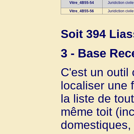
Vitre_4B55-54
Juridiction civi
Vitre_4B55-56
Juridiction civi
Soit 394 Lia
3 - Base Re
C'est un outi
localiser une
la liste de to
même toit (in
domestiques, l