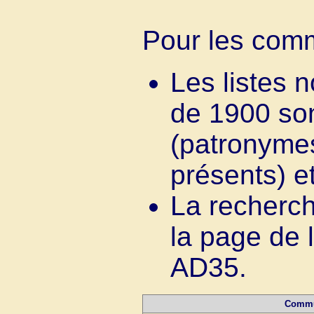
Pour les com
Les listes 
de 1900 so
(patronyme
présents) et
La recherc
la page de l
AD35.
Comm