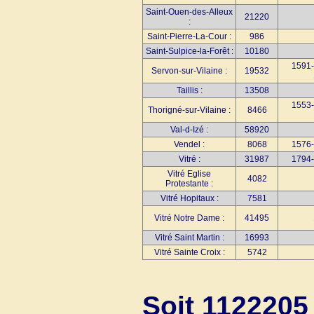
Saint-Ouen-des-Alleux
21220
:
Saint-Pierre-La-Cour :
986
Saint-Sulpice-la-Forêt :
10180
1591-
Servon-sur-Vilaine :
19532
Taillis :
13508
1553-
Thorigné-sur-Vilaine :
8466
Val-d-Izé :
58920
Vendel :
8068
1576-
Vitré :
31987
1794-
Vitré Eglise
4082
Protestante :
Vitré Hopitaux :
7581
Vitré Notre Dame :
41495
Vitré Saint Martin :
16993
Vitré Sainte Croix :
5742
Soit 1122205