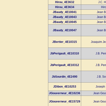
Hirou_4E3632
J.C. H
Hirou_4E3634
Hir
JBaudy_4E10041
Jean B
JBaudy_4E10043
Jean B
JBaudy_4E10045
Jean B
JBaudy_4E10047
Jean B
JBertier_4E10315
Joaquim Jea
JbPerigault_4E10310
J.B. Per
JbPerigault_4E10312
J.B. Per
JbSourdin_4E2490
J.B. So
JDibon_4E10253
Joseph 
JGouverneur_4E10236
Jean Gouv
JGouverneur_4E15729
Jean Gouv