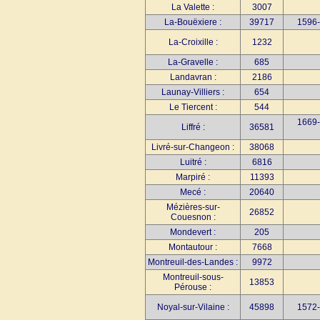
La Valette :
3007
La-Bouëxiere :
39717
1596-
La-Croixille :
1232
La-Gravelle :
685
Landavran :
2186
Launay-Villiers :
654
Le Tiercent :
544
1669-
Liffré :
36581
Livré-sur-Changeon :
38068
Luitré :
6816
Marpiré :
11393
Mecé :
20640
Mézières-sur-
26852
Couesnon :
Mondevert :
205
Montautour :
7668
Montreuil-des-Landes :
9972
Montreuil-sous-
13853
Pérouse :
Noyal-sur-Vilaine :
45898
1572-