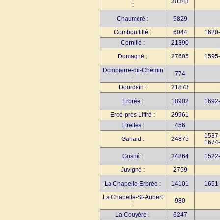
30343
:
Chauméré :
5829
Combourtillé :
6044
1620-
Cornillé :
21390
Domagné :
27605
1595-
Dompierre-du-Chemin
774
:
Dourdain :
21873
Erbrée :
18902
1692-
Ercé-près-Liffré :
29961
Etrelles :
456
1537-
Gahard :
24875
1674-
Gosné :
24864
1522-
Juvigné :
2759
La Chapelle-Erbrée :
14101
1651-
La Chapelle-St-Aubert
980
:
La Couyère :
6247