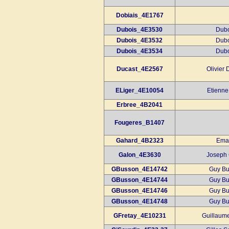
Dobiais_4E1767
Dubois_4E3530
Dubo
Dubois_4E3532
Dubo
Dubois_4E3534
Dubo
Ducast_4E2567
Olivier 
ELiger_4E10054
Etienne
Erbree_4B2041
Fougeres_B1407
Gahard_4B2323
Eman
Galon_4E3630
Joseph 
GBusson_4E14742
Guy Bu
GBusson_4E14744
Guy Bu
GBusson_4E14746
Guy Bu
GBusson_4E14748
Guy Bu
GFretay_4E10231
Guillaume