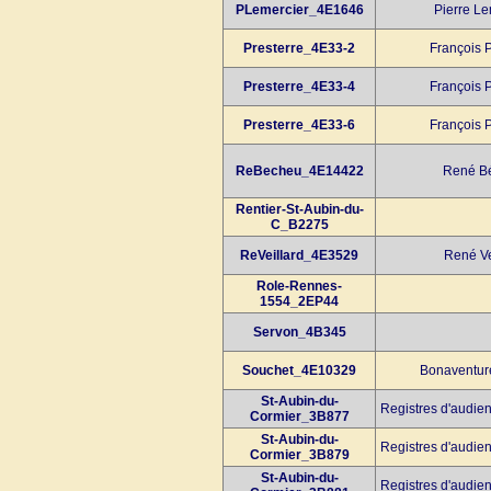
PLemercier_4E1646
Pierre Le
Presterre_4E33-2
François P
Presterre_4E33-4
François P
Presterre_4E33-6
François P
ReBecheu_4E14422
René Bé
Rentier-St-Aubin-du-
C_B2275
ReVeillard_4E3529
René Ve
Role-Rennes-
1554_2EP44
Servon_4B345
Souchet_4E10329
Bonaventur
St-Aubin-du-
Registres d'audien
Cormier_3B877
St-Aubin-du-
Registres d'audien
Cormier_3B879
St-Aubin-du-
Registres d'audien