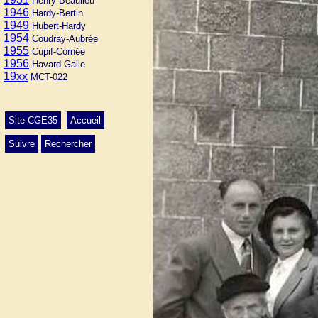
Henry-Beaulieu
1946
Hardy-Bertin
1949
Hubert-Hardy
1954
Coudray-Aubrée
1955
Cupif-Cornée
1956
Havard-Galle
19xx
MCT-022
Site CGE35
Accueil
Suivre
Rechercher