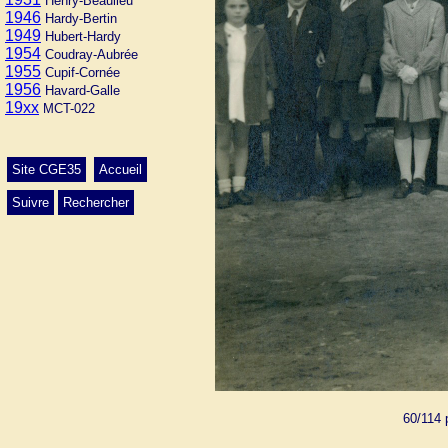
Henry-Beaulieu
1946
Hardy-Bertin
1949
Hubert-Hardy
1954
Coudray-Aubrée
1955
Cupif-Cornée
1956
Havard-Galle
19xx
MCT-022
Site CGE35
Accueil
Suivre
Rechercher
60/114 