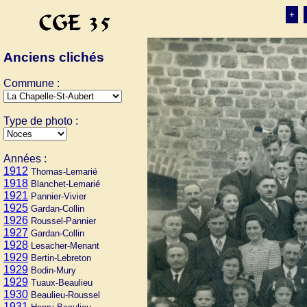
+
Anciens clichés
Commune :
Type de photo :
Années :
1912
Thomas-Lemarié
1918
Blanchet-Lemarié
1921
Pannier-Vivier
1925
Gardan-Collin
1926
Roussel-Pannier
1927
Gardan-Collin
1928
Lesacher-Menant
1929
Bertin-Lebreton
1929
Bodin-Mury
1929
Tuaux-Beaulieu
1930
Beaulieu-Roussel
1931