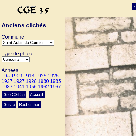
x
Anciens clichés
Commune :
Type de photo :
Années :
19--
1909
1913
1925
1926
1927
1927
1928
1930
1935
1937
1941
1956
1962
1967
Site CGE35
Accueil
Suivre
Rechercher