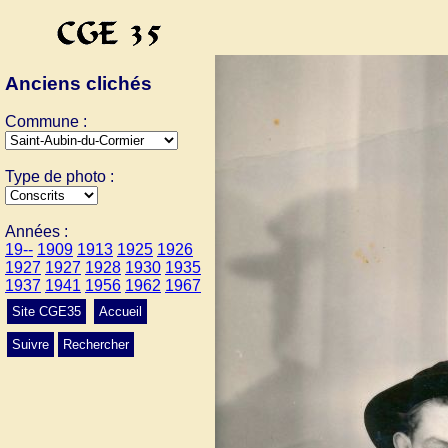
Anciens clichés
Commune :
Type de photo :
Années :
19--
1909
1913
1925
1926
1927
1927
1928
1930
1935
1937
1941
1956
1962
1967
Site CGE35
Accueil
Suivre
Rechercher