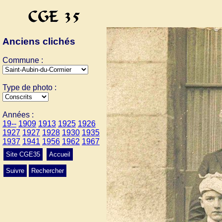
Anciens clichés
Commune :
Type de photo :
Années :
19--
1909
1913
1925
1926
1927
1927
1928
1930
1935
1937
1941
1956
1962
1967
Site CGE35
Accueil
Suivre
Rechercher