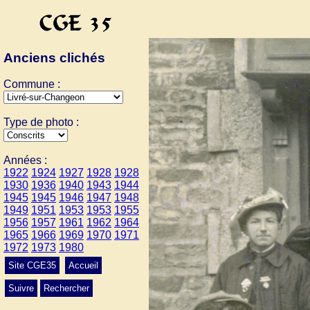
Anciens clichés
Commune :
Type de photo :
Années :
1922
1924
1927
1928
1928
1930
1936
1940
1943
1944
1945
1945
1946
1947
1948
1949
1951
1953
1953
1955
1956
1957
1961
1962
1964
1965
1966
1969
1970
1971
1972
1973
1980
Site CGE35
Accueil
Suivre
Rechercher